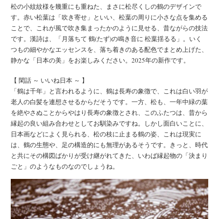
松の小紋紋様を幾重にも重ねた、まさに松尽くしの鶴のデザインで
す。赤い松葉は「吹き寄せ」といい、松葉の周りに小さな点を集める
ことで、これが風で吹き集まったかのように見せる、昔ながらの技法
です。漢詩は、「月落ちて 鶴(たず)の鳴き音に 松葉揺るる」。いく
つもの細やかなエッセンスを、落ち着きのある配色でまとめ上げた、
静かな「日本の美」をお楽しみください。2025年の新作です。
【 閑話 ～ いいね日本 ～ 】
「鶴は千年」と言われるように、鶴は長寿の象徴で、これは白い羽が
老人の白髪を連想させるからだそうです。一方、松も、一年中緑の葉
を絶やさぬことからやはり長寿の象徴とされ、このふたつは、昔から
縁起の良い組み合わせとしてお馴染みですね。しかし面白いことに、
日本画などによく見られる、松の枝に止まる鶴の姿、これは現実に
は、鶴の生態や、足の構造的にも無理があるそうです。きっと、時代
と共にその構図ばかりが受け継がれてきた、いわば縁起物の「決まり
ごと」のようなものなのでしょうね。