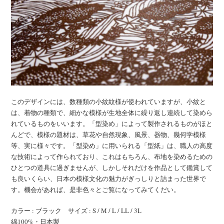
このデザインには、数種類の小紋紋様が使われていますが、小紋と
は、着物の種類で、細かな模様が生地全体に繰り返し連続して染めら
れているものをいいます。「型染め」によって製作されるものがほと
んどで、模様の題材は、草花や自然現象、風景、器物、幾何学模様
等、実に様々です。「型染め」に用いられる「型紙」は、職人の高度
な技術によって作られており、これはもちろん、布地を染めるための
ひとつの道具に過ぎませんが、しかしそれだけを作品として鑑賞して
も良いくらい、日本の模様文化の魅力がぎっしりと詰まった世界で
す。機会があれば、是非色々とご覧になってみてくだい。
カラー : ブラック サイズ : S / M / L / LL / 3L
綿100%・日本製