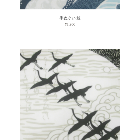
手ぬぐい 鯨
¥1,800