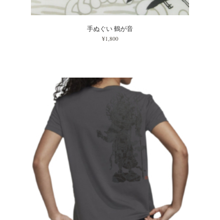
手ぬぐい 鶴が音
¥1,800