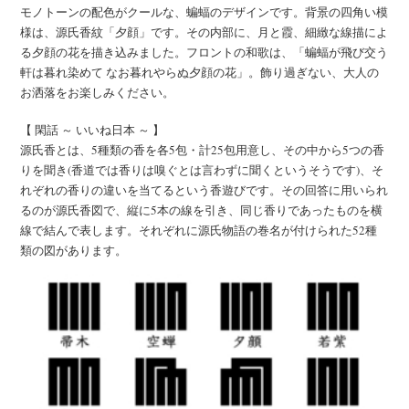
モノトーンの配色がクールな、蝙蝠のデザインです。背景の四角い模
様は、源氏香紋「夕顔」です。その内部に、月と霞、細緻な線描によ
る夕顔の花を描き込みました。フロントの和歌は、「蝙蝠が飛び交う
軒は暮れ染めて なお暮れやらぬ夕顔の花」。飾り過ぎない、大人の
お洒落をお楽しみください。
【 閑話 ～ いいね日本 ～ 】
源氏香とは、5種類の香を各5包・計25包用意し、その中から5つの香
りを聞き(香道では香りは嗅ぐとは言わずに聞くというそうです)、そ
れぞれの香りの違いを当てるという香遊びです。その回答に用いられ
るのが源氏香図で、縦に5本の線を引き、同じ香りであったものを横
線で結んで表します。それぞれに源氏物語の巻名が付けられた52種
類の図があります。