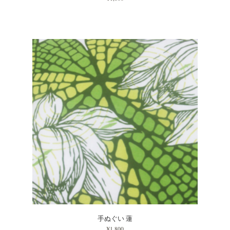
手ぬぐい 蓮
¥1,800