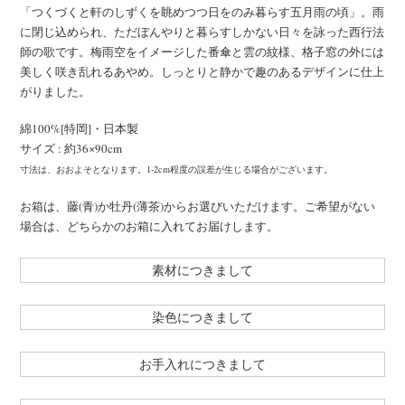
「つくづくと軒のしずくを眺めつつ日をのみ暮らす五月雨の頃」。雨
に閉じ込められ、ただぼんやりと暮らすしかない日々を詠った西行法
師の歌です。梅雨空をイメージした番傘と雲の紋様、格子窓の外には
美しく咲き乱れるあやめ。しっとりと静かで趣のあるデザインに仕上
がりました。
綿100%[特岡]・日本製
サイズ : 約36×90cm
寸法は、おおよそとなります。1-2cm程度の誤差が生じる場合がございます。
お箱は、藤(青)か牡丹(薄茶)からお選びいただけます。ご希望がない
場合は、どちらかのお箱に入れてお届けします。
素材につきまして
染色につきまして
お手入れにつきまして